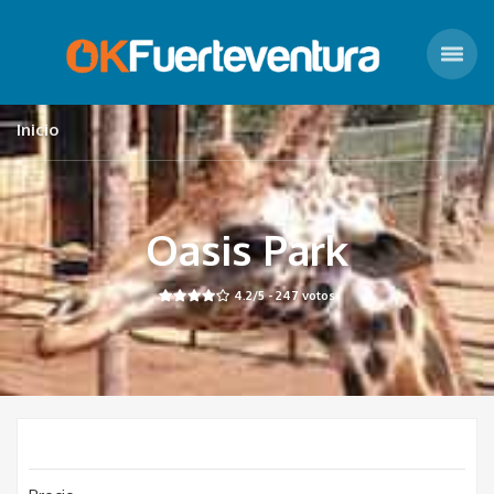
Inicio
Oasis Park
4.2
/5 -
247
votos