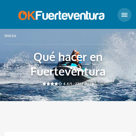
Inicio
Qué hacer en
Fuerteventura
4.4
/5 -
2793
votos