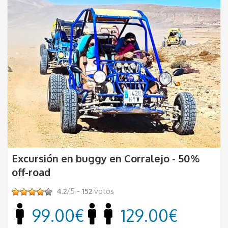
Excursión en buggy en Corralejo - 50%
off-road
4.2
/5 -
152
votos
99.00€
129.00€