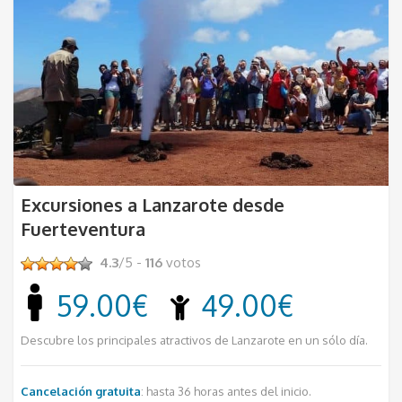
Excursiones a Lanzarote desde
Fuerteventura
4.3
/5 -
116
votos
59.00€
49.00€
Descubre los principales atractivos de Lanzarote en un sólo día.
Cancelación gratuita
: hasta 36 horas antes del inicio.