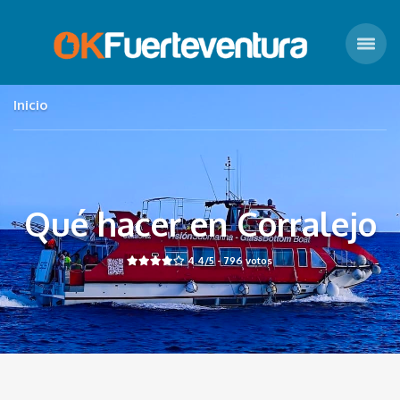
Inicio
Qué hacer en Corralejo
4.4
/5 -
796
votos