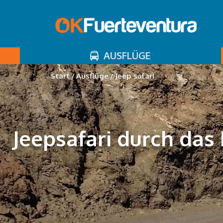
AUSFLÜGE
Start
Ausflüge
Jeep safari
Jeepsafari durch das