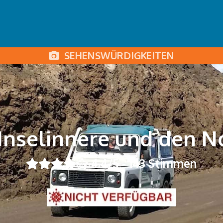
SEHENSWÜRDIGKEITEN
 Inselinnere und den 
4.4
/5 -
143
Stimmen