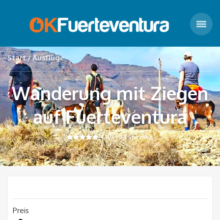
Start
Ausflüge
Wanderung mit Ziegen
auf Fuerteventura
4.8
/5 -
94
Stimmen
Preis