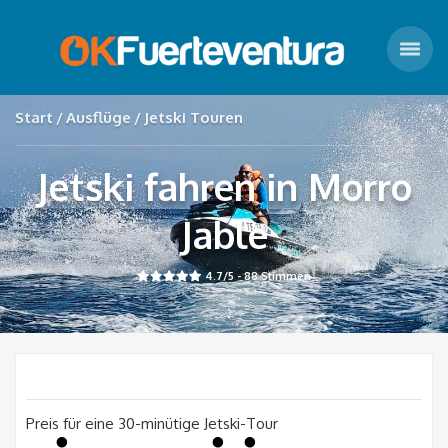
Start
Ausflüge
Jetski Touren
Jetski fahren in Morro
Jable
4.7
/5 -
88
Stimmen
Preis für eine 30-minütige Jetski-Tour