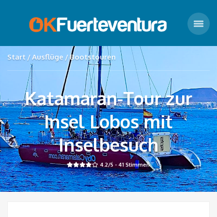
Start
Ausflüge
Bootstouren
Katamaran-Tour zur
Insel Lobos mit
Inselbesuch
4.2
/5 -
41
Stimmen