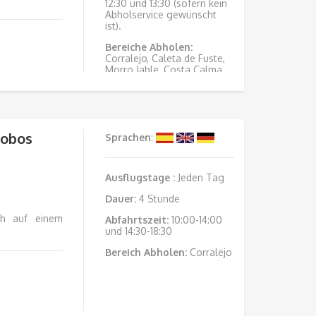
12:30 und 13:30 (sofern kein
Abholservice gewünscht
ist).
Bereiche Abholen:
Corralejo, Caleta de Fuste,
Morro Jable, Costa Calma
und Esquinzo.
Abfahrtdock:
Corralejo-
Pier.
Lobos
Sprachen
:
Ausflugstage
:
Jeden Tag
Dauer:
4 Stunde
ch auf einem
Abfahrtszeit:
10:00-14:00
und 14:30-18:30
Bereich Abholen:
Corralejo