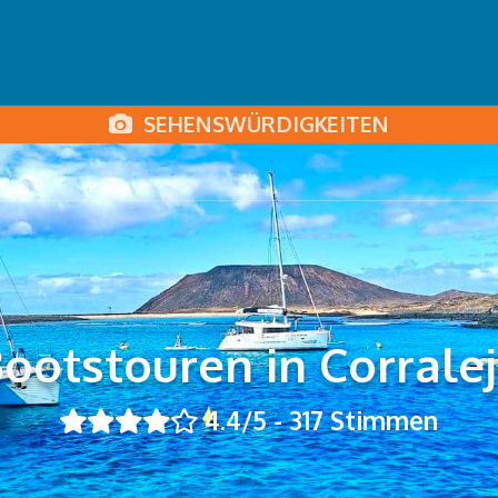
SEHENSWÜRDIGKEITEN
ootstouren in Corrale
4.4
/5 -
317
Stimmen